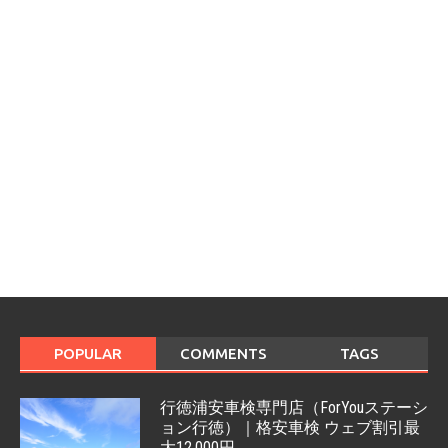
POPULAR
COMMENTS
TAGS
行徳浦安車検専門店（ForYouステーシ
ョン行徳）｜格安車検 ウェブ割引最
大12,000円