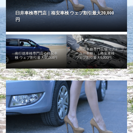
Previous
Next
臼井車検専門店｜格安車検 ウェブ割引最大20,000
南行徳車検専門店｜格安車検 ウェブ割引最大
船橋市車検専門店（北本町SS）｜格安車検 ウェブ
成田市車検専門店｜格安車検 車検実績4000台以
成田市車検専門店（成田店）｜格安車検 車検実績
円
17,000円
割引最大12,000円
上！
4000台以上！
市川市車検専門工場（フォ
南行徳車検専門店｜格安車
ーユー車検）｜格安車検
検 ウェブ割引最大17,000円
ウェブ割引最大6,000円