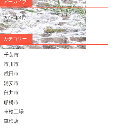
アーカイブ
2016年4月
カテゴリー
千葉市
市川市
成田市
浦安市
臼井市
船橋市
車検工場
車検店