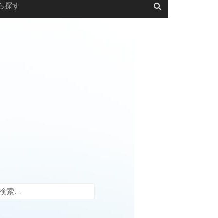
ら探す
検
索: