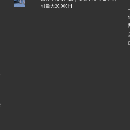
引最大20,000円
車
車
車
パ