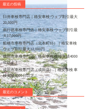
最近の投稿
臼井車検専門店｜格安車検 ウェブ割引最大
20,000円
南行徳車検専門店｜格安車検 ウェブ割引最
大17,000円
船橋市車検専門店（北本町SS）｜格安車検
ウェブ割引最大12,000円
成田市車検専門店｜格安車検 車検実績4000
台以上！
成田市車検専門店（成田店）｜格安車検 車
検実績4000台以上！
最近のコメント