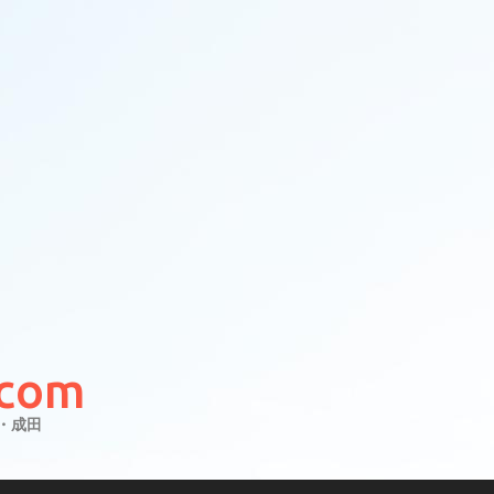
com
・成田