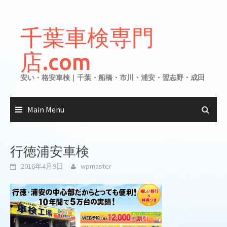
Skip
to
千葉車検専門
content
店.com
安い・格安車検｜千葉・船橋・市川・浦安・習志野・成田
Main Menu
行徳浦安車検
2016年4月9日
wpmaster