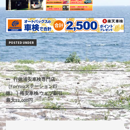
POSTED UNDER
行徳浦安車検専門店
Post
（ForYouステーション行
navigation
徳）｜格安車検 ウェブ割引
最大12,000円