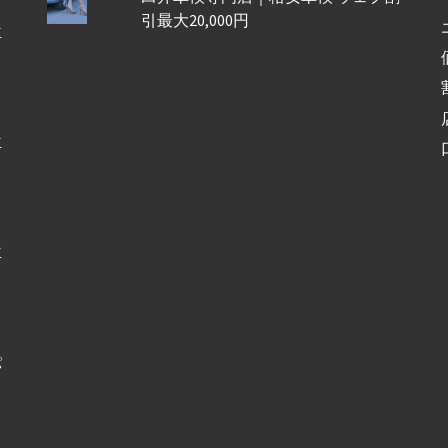
引最大20,000円
車
車
車
パ