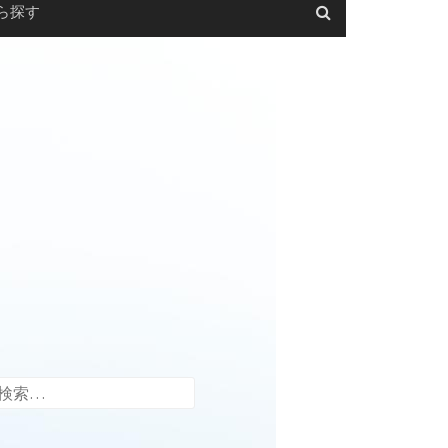
ら探す
検
索: