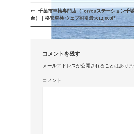
千葉市車検専門店（ForYouステーション千
Post
台）｜格安車検 ウェブ割引最大12,000円
navigation
コメントを残す
メールアドレスが公開されることはありま
コメント