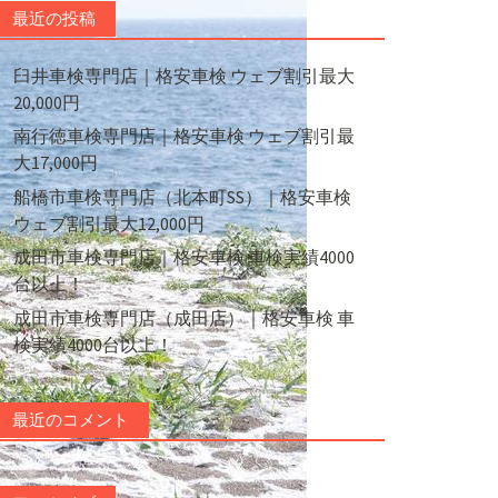
最近の投稿
臼井車検専門店｜格安車検 ウェブ割引最大
20,000円
南行徳車検専門店｜格安車検 ウェブ割引最
大17,000円
船橋市車検専門店（北本町SS）｜格安車検
ウェブ割引最大12,000円
成田市車検専門店｜格安車検 車検実績4000
台以上！
成田市車検専門店（成田店）｜格安車検 車
検実績4000台以上！
最近のコメント