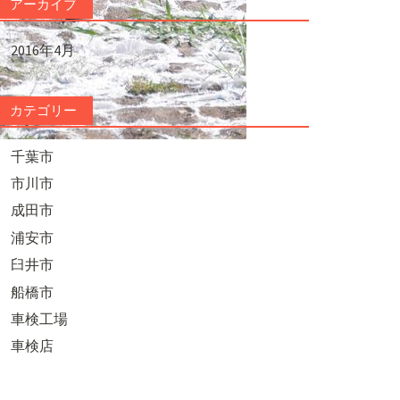
アーカイブ
2016年4月
カテゴリー
千葉市
市川市
成田市
浦安市
臼井市
船橋市
車検工場
車検店