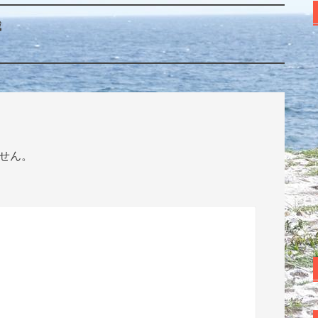
城
せん。