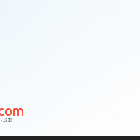
com
・成田