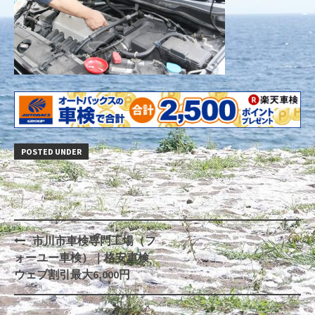
POSTED UNDER
市川市車検専門工場（フ
Post
ォーユー車検）｜格安車検
navigation
ウェブ割引最大6,000円