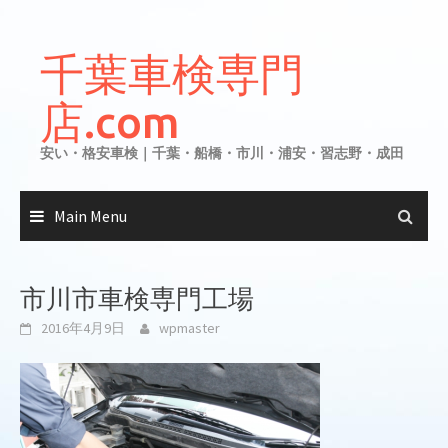
Skip
to
千葉車検専門
content
店.com
安い・格安車検｜千葉・船橋・市川・浦安・習志野・成田
Main Menu
市川市車検専門工場
2016年4月9日
wpmaster