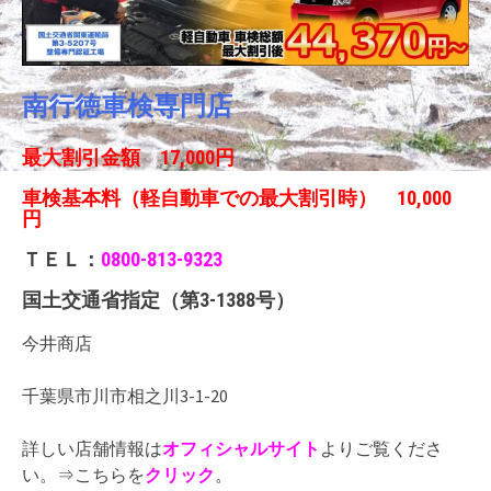
南行徳車検専門店
最大割引金額 17,000円
車検基本料（軽自動車での最大割引時） 10,000
円
ＴＥＬ：
0800-813-9323
国土交通省指定（第3-1388号）
今井商店
千葉県市川市相之川3-1-20
詳しい店舗情報は
オフィシャルサイト
よりご覧くださ
い。⇒こちらを
クリック
。