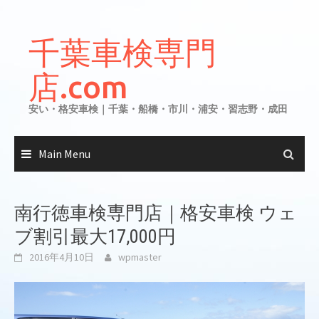
Skip
to
千葉車検専門
content
店.com
安い・格安車検｜千葉・船橋・市川・浦安・習志野・成田
Main Menu
南行徳車検専門店｜格安車検 ウェ
ブ割引最大17,000円
2016年4月10日
wpmaster