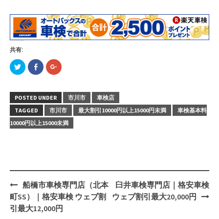
共有:
ク
Facebook
ク
リ
で
リ
ッ
共
ッ
ク
有
ク
し
す
し
て
る
て
POSTED UNDER
市川市
車検店
Twitter
に
Google+
で
は
で
TAGGED
市川市
最大割引10000円以上15000円未満
車検基本料
共
ク
共
有
リ
有
10000円以上15000未満
(新
ッ
(新
し
ク
し
い
し
い
ウ
て
ウ
ィ
く
ィ
ン
だ
ン
ド
さ
ド
ウ
い
ウ
で
(新
で
開
し
開
き
い
き
船橋市車検専門店（北本
臼井車検専門店｜格安車検
ま
ウ
ま
Post
す)
ィ
す)
町SS）｜格安車検 ウェブ割
ウェブ割引最大20,000円
ン
ド
navigation
引最大12,000円
ウ
で