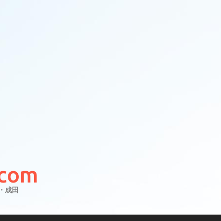
com
・成田