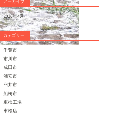
アーカイブ
2016年4月
カテゴリー
千葉市
市川市
成田市
浦安市
臼井市
船橋市
車検工場
車検店