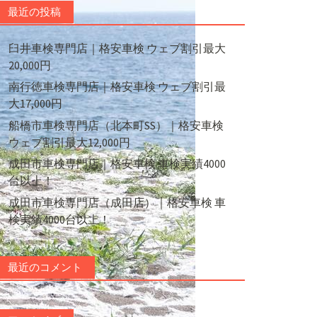
最近の投稿
臼井車検専門店｜格安車検 ウェブ割引最大
20,000円
南行徳車検専門店｜格安車検 ウェブ割引最
大17,000円
船橋市車検専門店（北本町SS）｜格安車検
ウェブ割引最大12,000円
成田市車検専門店｜格安車検 車検実績4000
台以上！
成田市車検専門店（成田店）｜格安車検 車
検実績4000台以上！
最近のコメント