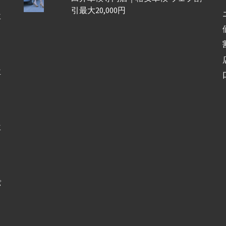
引最大20,000円
車
車
車
パ