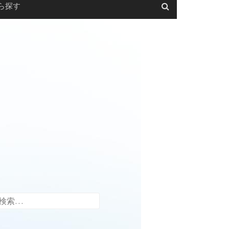
ら探す
検
索: