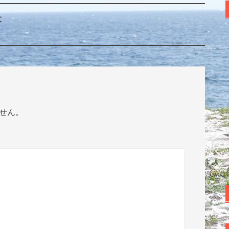
大
せん。