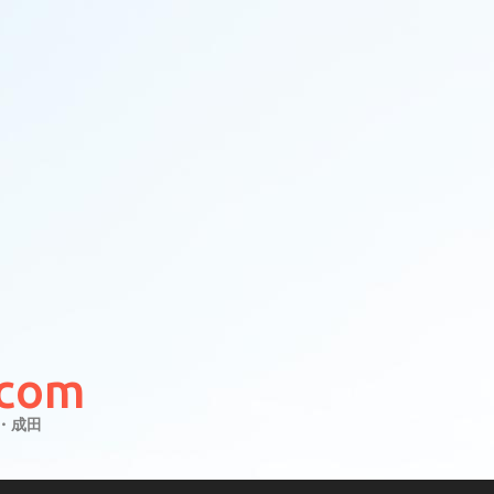
com
・成田