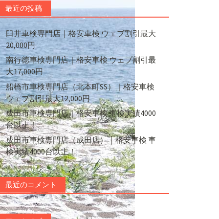
最近の投稿
臼井車検専門店｜格安車検 ウェブ割引最大
20,000円
南行徳車検専門店｜格安車検 ウェブ割引最
大17,000円
船橋市車検専門店（北本町SS）｜格安車検
ウェブ割引最大12,000円
成田市車検専門店｜格安車検 車検実績4000
台以上！
成田市車検専門店（成田店）｜格安車検 車
検実績4000台以上！
最近のコメント