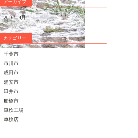
アーカイブ
2016年4月
カテゴリー
千葉市
市川市
成田市
浦安市
臼井市
船橋市
車検工場
車検店