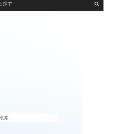
ら探す
検
索: