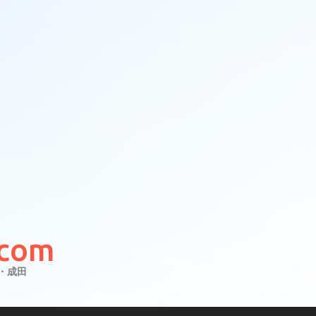
com
・成田