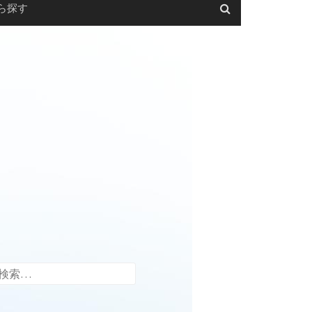
ら探す
検
索: