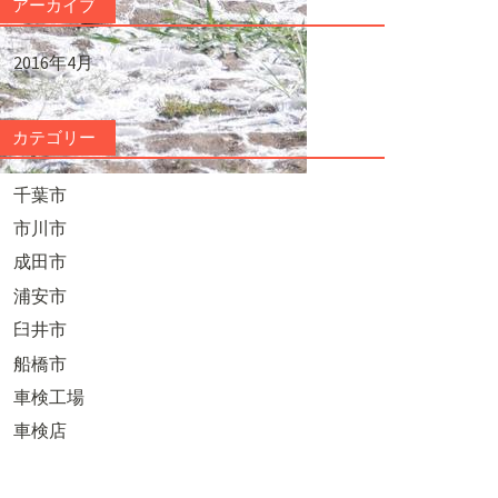
アーカイブ
2016年4月
カテゴリー
千葉市
市川市
成田市
浦安市
臼井市
船橋市
車検工場
車検店