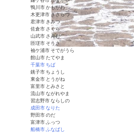
鴨川市 かもがわ
木更津市 きさらづ
君津市 きみつ
佐倉市 さくら
山武市 さんむ
匝瑳市 そうさ
袖ケ浦市 そでがうら
館山市 たてやま
千葉市 ちば
銚子市 ちょうし
東金市 とうがね
富里市 とみさと
流山市 ながれやま
習志野市 ならしの
成田市 なりた
野田市 のだ
富津市 ふっつ
船橋市 ふなばし