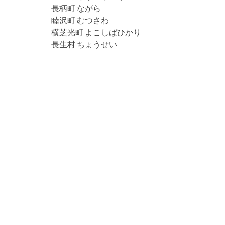
長柄町 ながら
睦沢町 むつさわ
横芝光町 よこしばひかり
長生村 ちょうせい