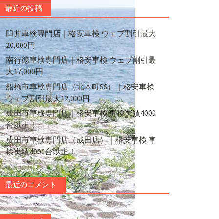
最近の投稿
臼井車検専門店｜格安車検 ウェブ割引最大
20,000円
南行徳車検専門店｜格安車検 ウェブ割引最
大17,000円
船橋市車検専門店（北本町SS）｜格安車検
ウェブ割引最大12,000円
成田市車検専門店｜格安車検 車検実績4000
台以上！
成田市車検専門店（成田店）｜格安車検 車
検実績4000台以上！
最近のコメント