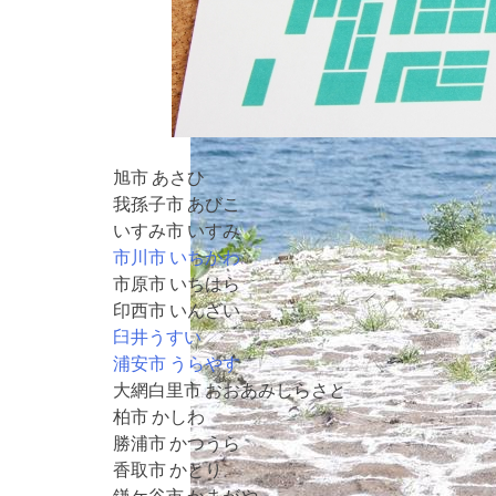
旭市 あさひ
我孫子市 あびこ
いすみ市 いすみ
市川市 いちかわ
市原市 いちはら
印西市 いんざい
臼井うすい
浦安市 うらやす
大網白里市 おおあみしらさと
柏市 かしわ
勝浦市 かつうら
香取市 かとり
鎌ケ谷市 かまがや