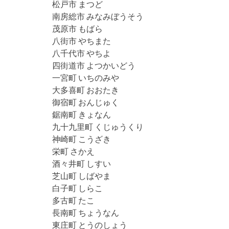
松戸市 まつど
南房総市 みなみぼうそう
茂原市 もばら
八街市 やちまた
八千代市 やちよ
四街道市 よつかいどう
一宮町 いちのみや
大多喜町 おおたき
御宿町 おんじゅく
鋸南町 きょなん
九十九里町 くじゅうくり
神崎町 こうざき
栄町 さかえ
酒々井町 しすい
芝山町 しばやま
白子町 しらこ
多古町 たこ
長南町 ちょうなん
東庄町 とうのしょう